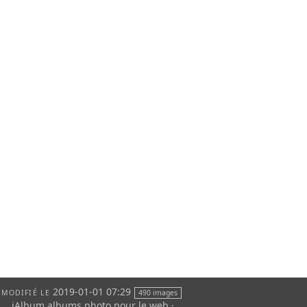
2019-01-01 07:29
MODIFIÉ LE
490 images
jAlbum albums photo pour le web
·