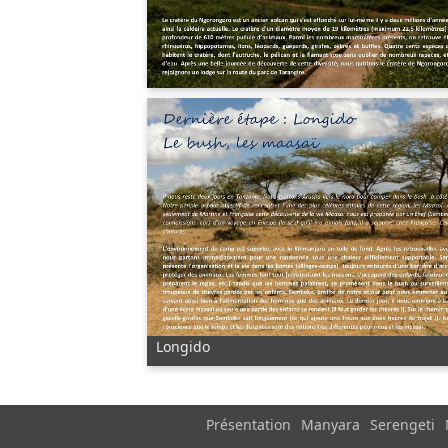
Longido
Présentation
Manyara
Serengeti